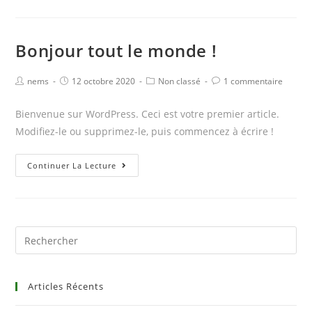
publication
Bonjour tout le monde !
Post
Post
Post
Post
nems
12 octobre 2020
Non classé
1 commentaire
author:
published:
category:
comments:
Bienvenue sur WordPress. Ceci est votre premier article.
Modifiez-le ou supprimez-le, puis commencez à écrire !
Bonjour
Continuer La Lecture
tout
le
monde !
Search
for:
Articles Récents