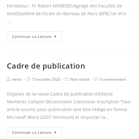
Fondateur : Pr Robert NEMEDEUAgrégé des Facultés de
DroitDiplômé de l’Ecole du Barreau de Paris (EFB),1er Vice -
…
Organes
Continuer La Lecture
de
la
revue
Cadre de publication
Post
Post
Post
Post
nems
13 octobre 2020
Non classé
0 commentaire
author:
published:
category:
comments:
Organes de la revue Cadre de publication Editorial
Membres Compte Déconnexion Connexion Inscription 'Tout
article soumis pour publication doit être rédigé en format
Microsoft Word (2007 minimum) et respecter la…
Cadre
Continuer La Lecture
de