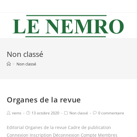
Skip
to
content
Non classé
>
Non classé
Organes de la revue
Post
Post
Post
Post
nems
13 octobre 2020
Non classé
0 commentaire
author:
published:
category:
comments:
Editorial Organes de la revue Cadre de publication
Connexion Inscription Déconnexion Compte Membres