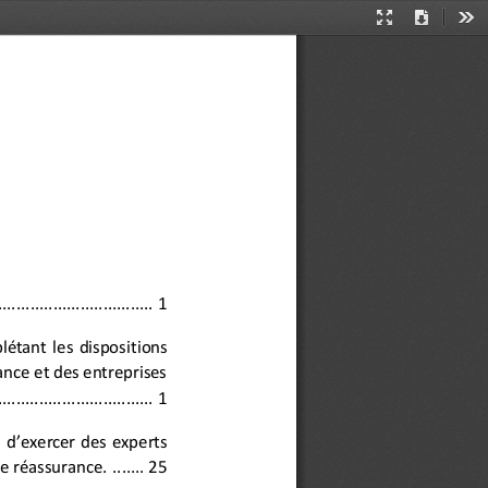
Presentation
Download
Too
Mode
.......
...........................
1
étant  les  dispos
itions
ance et des entreprises
..............
....................
1
  d’exercer  des  experts
de réassurance.
.......
25