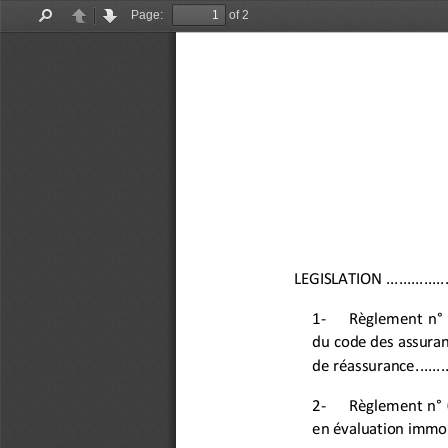
Page:
of 2
Find
Previous
Next
LEGISLATION
..............
1
-
Règlement  n° 
du code des assuran
de réassurance
.......
2
-
Règlement  n° 
en évaluation immob