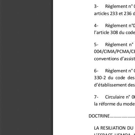
3
-
Règlement n° 
articles 233 et 236
4
-
Règlement  n°0
l’article 308 du cod
5
-
Règlement  n° 
004/CIMA/PCMA/CE/200
conventions d’assis
6
-
Règlement n° 
330
-
2  du  code  des
d’établissement des
7
-
Circulaire  n° 
la réforme du mode
DOCTRINE
...................
LA RESILIATION D