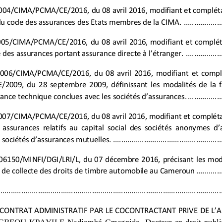
004/CIMA/PCMA/CE/2016, du 08 avril
2016, modifiant et compléta
 du code des assurances des Etats membres de la CIMA.
..................
05/CIMA/PCMA/CE/2016,  du  08  avril  2016, modifian
t  et  complét
e des assurances portant assurance directe à l’étranger.
.................
 006/CIMA/PCMA/CE/2016,  du  08  avril  2016,  modifiant  et  comp
9,  du  28  septembre  2009,  définissant  les  modalités  de  la  fa
tance technique conclues avec les sociétés d’assurances.
................
007/CIMA/PCMA/CE/2016, du 08 avril 2016, modifiant et complétan
  assurances  relatifs  au  capital  social  des  sociétés  anonymes  d
 sociétés d’assurances
mutuelles.
................................
....................
 006150/MINFI/DGI/LRI/L,  du  07  décembre  2016,  précisant  les  mod
 de collecte des droits de timbre automobile au Cameroun
............
.............
................................
................................
..............................
U CONTRAT ADMINISTRATIF PAR LE COCONTRACTANT PRIVE DE L’
GBEOU
-
KPAYILE  Nadjombé  Gmagnido
,
Docteur  en  droit  publi