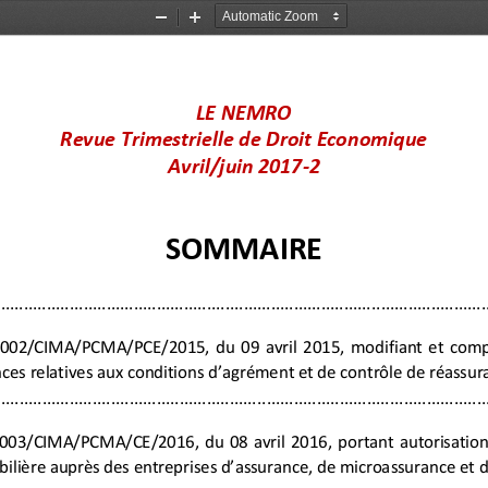
Zoom
Zoom
Out
In
LE NEMRO
Revue Trimestrielle de Droit Economique
Avril/juin 2017
-
2
SOMMAIRE
..................
................................
................................
.........................
 002/CIMA/PCMA/PCE/2015,  du  09  avril  2015,  modifiant  et  compl
ces relatives aux conditions d’agrément et de contrôle de réassur
.........................
................................
................................
..................
 003/CIMA/PCMA/CE/2016,  du  08  avril  2016,  por
tant  autorisation
ilière auprès des entreprises d’assurance, de microassurance et 