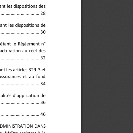
nt les dispositions des
..............
..................
28
ant  les  dispositions  de
...............
.................
30
lé
tant  le  Règlement  n°
cturation  au  réel  des
................
................
32
t les articles 329
-
3 et
’assurances  et  au  fond
............
....................
34
alités  d’application  de
....................
............
36
..
..............................
46
ADMINISTRATION
DANS
c
,
Maître
-
assistant  à  la